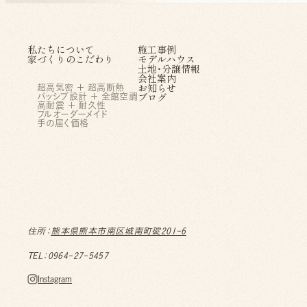
私たちについて
施工事例
家づくりのこだわり
モデルハウス
土地・分譲情報
会社案内
お知らせ
超高気密 ＋ 超高断熱
パッシブ設計 ＋ 全館空調
ブログ
高耐震 ＋ 耐久性
フルオーダーメイド
手の届く価格
溝田建築設計株式会社
住所：
熊本県熊本市南区城南町碇201-6
TEL：0964-27-5457
Instagram