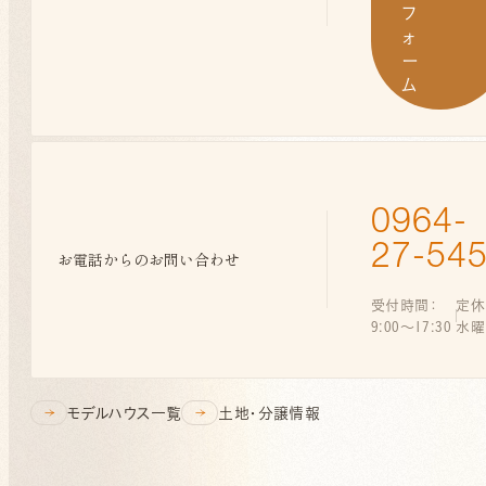
フ
ォ
ー
ム
0964-
27-54
お電話からの
お問い合わせ
受付時間：
定休
9:00〜17:30
水曜
モデルハウス一覧
土地・分譲情報