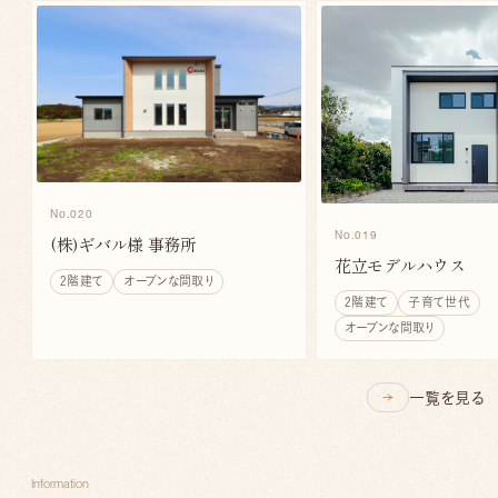
No.020
No.019
(株)ギバル様 事務所
花立モデルハウス
2階建て
オープンな間取り
2階建て
子育て世代
オープンな間取り
一覧を見る
Information