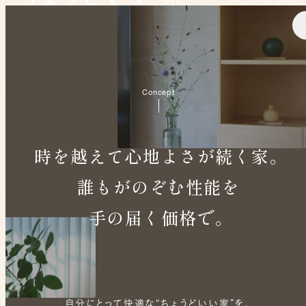
溝田建築設計株式会社
数十年先も続く、
家族にも環境にも心地いい住まい。
Concept
時を越えて
心地よさが続く家。
誰もがのぞむ性能を
手の届く価格で。
自分にとって快適な“ちょうどいい家”を、